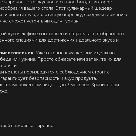
е жареное – это вкусное и сытное блюдо, которое
нообразия вашего стола. Этот кулинарный шедевр
со и аппетитную, золотистую корочку, создавая гармонию
ых не сможет устоять ни один гурман
ый кусочек филе изготовлен из тщательно отобранного
енного специями для достижения идеального вкуса и
приготовления:
Уже готовые к жарке, они идеально
беда или ужина. Просто обжарьте или запеките их для
корочки.
и котлеты производятся с соблюдением строгих
 гарантирует безопасность и вкус продукта.
я в замороженном виде — до 3 месяцев. Храните при
иже.
тящей панировке жареное