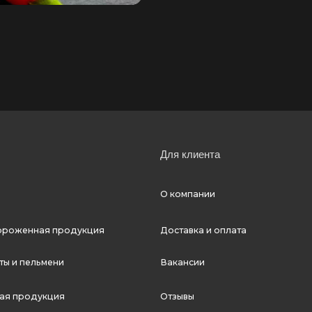
к
Для клиента
О компании
ная продукция
Доставка и оплата
льмени
Вакансии
П
укция
Отзывы
Мессенджеры
С