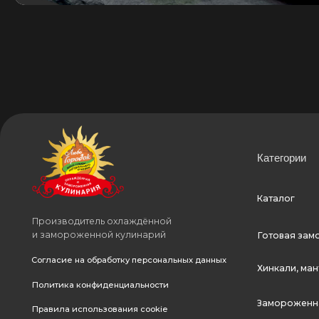
Категории
Каталог
Производитель охлаждённой
и замороженной кулинарий
Готовая заморожен
Согласие на обработку персональных данных
Хинкали, манты и пе
Политика конфиденциальности
Замороженная прод
Правила использования cookie
Договор оферты
ООО «ТД «ФЕНИКС»
ИНН 5040147249
Принимаем к оплате
Разработка сайта