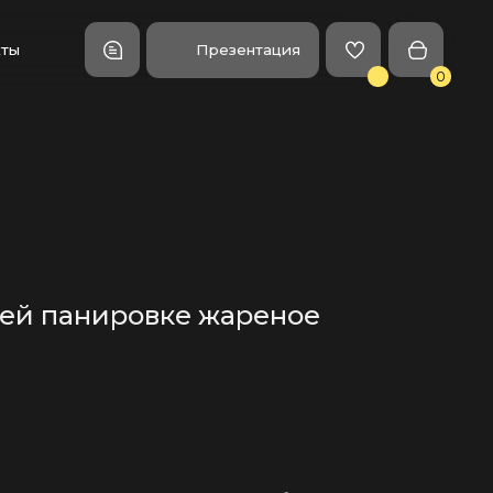
Презентация
0
ей панировке жареное