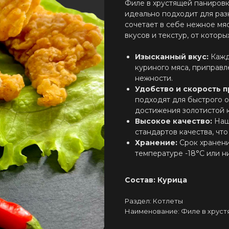
Филе в хрустящей панировк
идеально подходит для раз
сочетает в себе нежное мя
вкусов и текстур, от котор
Изысканный вкус:
Кажд
куриного мяса, приправл
нежности.
Удобство и скорость 
подходят для быстрого о
достижения золотистой 
Высокое качество:
Наш
стандартов качества, что
Хранение:
Срок хранени
температуре -18°С или н
Состав: Курица
Раздел: Котлеты
Наименование: Филе в хрус